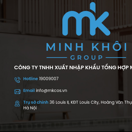
CÔNG TY TNHH XUẤT NHẬP KHẨU TỔNG HỢP 
Hotline
19009007
Email
info@mkcos.vn
Trụ sở chính
36 Louis II, KĐT Louis City, Hoàng Văn Th
Hà Nội