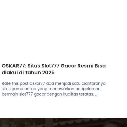
OSKAR77: Situs Slot777 Gacor Resmi Bisa
diakui di Tahun 2025
Rate this post Oskar77 ada menjadi satu diantaranya
situs game online yang menawarkan pengalaman
bermain slot777 gacor dengan kualitas teratas. ...