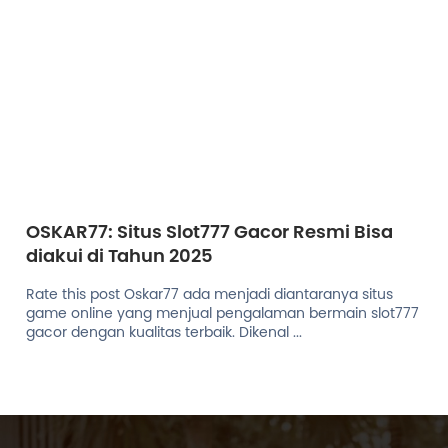
OSKAR77: Situs Slot777 Gacor Resmi Bisa
diakui di Tahun 2025
Rate this post Oskar77 ada menjadi diantaranya situs
game online yang menjual pengalaman bermain slot777
gacor dengan kualitas terbaik. Dikenal ...