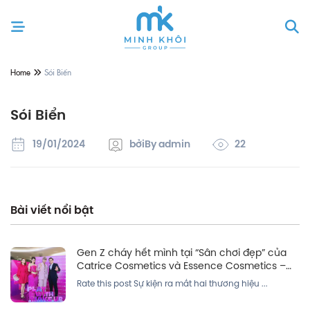
Home
Sói Biển
Sói Biển
19/01/2024
bởi
By admin
22
Bài viết nổi bật
Gen Z cháy hết mình tại “Sân chơi đẹp” của
Catrice Cosmetics và Essence Cosmetics –
Đánh dấu sự trở lại đầy bùng nổ tại Việt Nam
Rate this post Sự kiện ra mắt hai thương hiệu ...