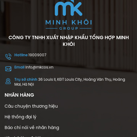
CÔNG TY TNHH XUẤT NHẬP KHẨU TỔNG HỢP MINH
KHÔI
Hotline
19009007
Email
info@mkcos.vn
Trụ sở chính
36 Louis II, KĐT Louis City, Hoàng Văn Thụ, Hoàng
Mai, Hà Nội
NHÃN HÀNG
Câu chuyện thương hiệu
Hệ thống đại lý
Báo chí nói về nhãn hàng