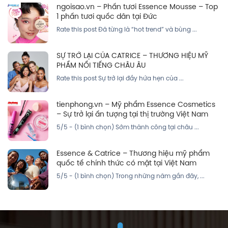
ngoisao.vn – Phấn tươi Essence Mousse – Top
1 phấn tươi quốc dân tại Đức
Rate this post Đã từng là “hot trend” và bùng ...
SỰ TRỞ LẠI CỦA CATRICE – THƯƠNG HIỆU MỸ
PHẨM NỔI TIẾNG CHÂU ÂU
Rate this post Sự trở lại đầy hứa hẹn của ...
tienphong.vn – Mỹ phẩm Essence Cosmetics
– Sự trở lại ấn tượng tại thị trường Việt Nam
5/5 - (1 bình chọn) Sớm thành công tại châu ...
Essence & Catrice – Thương hiệu mỹ phẩm
quốc tế chính thức có mặt tại Việt Nam
5/5 - (1 bình chọn) Trong những năm gần đây, ...